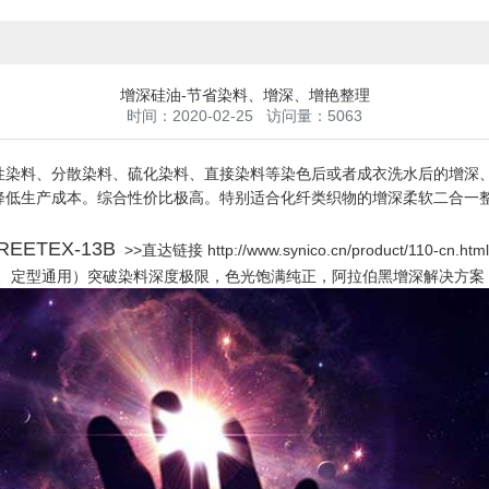
增深硅油-节省染料、增深、增艳整理
时间：2020-02-25 访问量：5063
料、分散染料、硫化染料、直接染料等染色后或者成衣洗水后的增深、
降低生产成本。综合性价比极高。特别适合化纤类织物的增深柔软二合一
ETEX-13B
>>直达链接 http://www.synico.cn/product/110-cn.html
染色、定型通用）突破染料深度极限，色光饱满纯正，阿拉伯黑增深解决方案