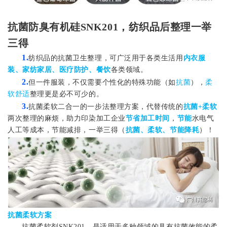
抗菌防臭有机硅SNK201，纺织品后整理一举
三得
1.
纺织品的抗菌卫生整理，可广泛用于各类生活用
内衣服
装、家纺家居、医疗防护、餐饮
各类领域。
2.
但一件服装，不仅需要个性化的特殊功能（如
抗菌
），
柔
软舒适
整理更是必不可少的。
3.
抗菌柔软二合一的一步法整理方案，代替传统的
抗菌+柔软
两次整理的麻烦，助力印染加工企业
节省加工时间
，
节能
水电气
人工等成本，节能减排，一举三得（
抗菌、柔软、节能降耗
）！
抗菌柔软方案
抗菌柔软剂SNK201，是适用于多种领域的具有抗菌效能的柔