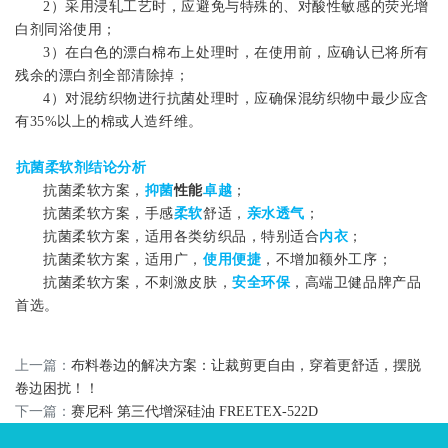
2）采用浸轧工艺时，应避免与特殊的、对酸性敏感的荧光增
白剂同浴使用
；
3）在白色的漂白棉布上处理时，在使用前，应确认已将所有
残余的漂白剂全部清除掉；
4）对混纺织物进行抗菌处理时，应确保混纺织物中最少应含
有35%以上的棉或人造纤维。
抗菌柔软剂
结论分析
抗菌柔软方案，
抑菌
性能
卓越
；
抗菌柔软方案，手感
柔软
舒适，
亲水透气
；
抗菌柔软方案，适用各类纺织品，特别适合
内衣
；
抗菌柔软方案，适用广，
使用便捷
，不增加额外工序；
抗菌柔软方案，不刺激皮肤，
安全环保
，高端卫健品牌产品
首选。
上一篇：
布料卷边的解决方案：让裁剪更自由，穿着更舒适，摆脱
卷边困扰！！
下一篇：
赛尼科 第三代增深硅油 FREETEX-522D