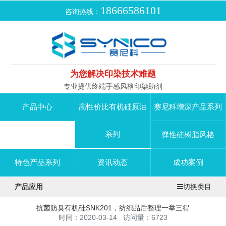
18666586101
咨询热线：
为您解决印染技术难题
专业提供终端手感风格印染助剂
产品中心
高性价比有机硅原油
赛尼科增深产品系列
系列
弹性硅树脂风格
特色产品系列
资讯动态
成功案例
产品应用
切换类目
抗菌防臭有机硅SNK201，纺织品后整理一举三得
时间：2020-03-14 访问量：6723