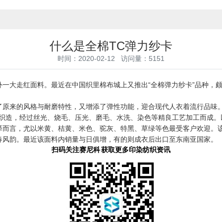
什么是全棉TC弹力纱卡
时间：2020-02-12 访问量：5151
大走红面料。最近在中国织里棉布城上又推出“全棉弹力纱卡”品种，颇
来的风格与耐磨特性，又增添了弹性功能，迎合现代人衣着流行品味。该
机上织造，经过丝光、烧毛、压光、磨毛、水洗、染色等精良工艺加工而成
泽而言，尤以米黄、桔黄、米色、驼灰、特黑、草绿等色最受客户欢迎。
春风韵。最近该面料内销量与日俱增，有的则成衣后出口至东南亚国家。
扫码关注赛尼科 获取更多印染纺织资讯