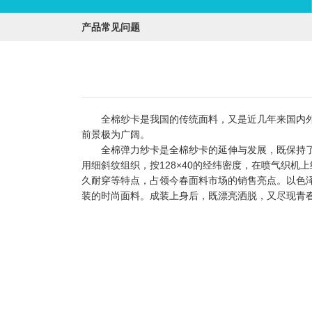
产品常见问题
全棉纱卡是我国的传统面料，又是近几年来国内外一
前景极为广阔。
全棉弹力纱卡是全棉纱卡的延伸与发展，既保持了原
用细斜纹组织，按128×40的经纬密度，在喷气织
久耐穿等特点，占领今春面料市场的销售亮点。以色
装的时尚面料。成装上身后，既漂亮洒脱，又尽现青