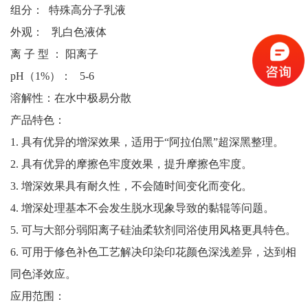
组分：
特殊高分子乳液
外
观
：
乳白色液体
离
子
型
：
阳
离子
pH（1%）
：
5-6
溶解性：在水中极易分散
产品特色：
1.
具有优异的增深效果，适用于
“阿拉伯黑”超深黑整理。
2.
具有优异的摩擦色牢度效果，提升摩擦色牢度。
3.
增深效果具有耐久性，不会随时间变化而变化。
4.
增深处理基本不会发生脱水现象导致的黏辊等问题。
5.
可与大部分弱阳离子硅油柔软剂同浴使用风格更具特色。
6.
可用于修色补色工艺解决印染印花颜色深浅差异，达到相
同色泽效应。
应用范围：