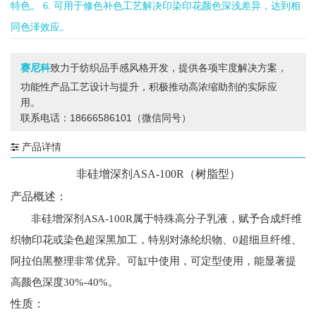
特色。 6. 可用于修色补色工艺解决印染印花颜色深浅差异，达到相
同色泽效应。
致力于纺织品手感风格开发，提供各项牢度解决方案，
赛尼科
功能性产品工艺设计与提升，积极推动高浓缩助剂的实际应
用。
联系电话：18666586101（微信同号）
产品详情
非硅
增深剂
ASA-100R（树脂型）
产品概述
：
非硅增深剂
ASA-100R属于特殊高分子乳液
，
赋予合成
纤维
织物
印花或染
色
超
深
黑加工
，
特别对涤纶织物、
0超细旦纤维、
阿拉伯黑整理非常优异。可缸中使用，可定型使用，
能显著提
高颜色深度
30%-40%。
性质
：