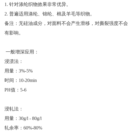
1.
针对涤纶织物效果非常优异。
2.
普遍适用涤纶、锦纶、棉及羊毛等织物。
备注：无
硅油成分，对面料不会产生滑移，对撕裂强度不会
有影响。
一般增深应用：
浸渍法：
用量：
3%-5%
时间：
10-20min
PH值：5-6
浸轧法：
用量：
30g/l - 80g/l
轧余率：
60%-80%